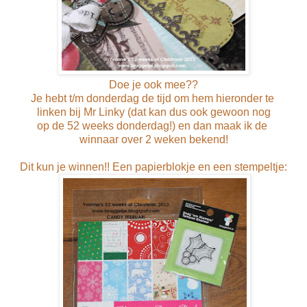
Doe je ook mee??
Je hebt t/m donderdag de tijd om hem hieronder te
linken bij Mr Linky (dat kan dus ook gewoon nog
op de 52 weeks donderdag!) en dan maak ik de
winnaar over 2 weken bekend!
Dit kun je winnen!! Een papierblokje en een stempeltje: